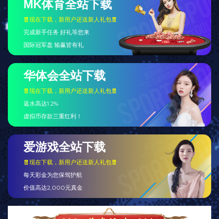
数据合规卓越平台
平台顺利通过 GDPR 与 ISO 多项认证，建立技术安全新标
准。
用户满意度大奖
pg电子官网 用户活跃度与续访率连续三年领先，综合评分稳
定保持高位。