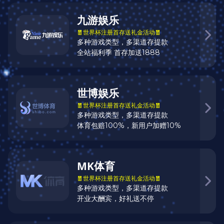
我们提供包括实时比分、体育数据、赛事资讯等服务。具体
内容可能因运营策略进行相应调整。
四、用户行为规范
不得发布非法、敏感或有害内容
不得借助本平台从事任何形式的违法行为
不得利用技术手段破坏平台数据或干扰系统运行
五、知识产权
平台所有文字、图像、数据、设计等内容均属平台或合作方
合法所有，未经授权禁止任何形式的转载或使用。
六、服务终止
若用户违反平台规定或存在不当行为，pg电子平台有权中止
其服务，恕不另行通知。
七、法律责任与适用
协议适用中华人民共和国法律。如用户使用服务过程中产生