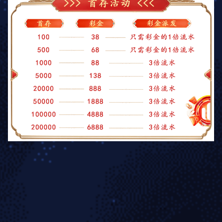
版本更新记录 · 按时间分组查看
每次更新内容一目了然，pg电子不断打磨细节，提升体验。
2025 年
v6.3.0 · 2025年10月
推出多端数据同步，浏览记录与个性设置跨设备共享。
智能推荐系统优化，结合pg电子平台用户行为自动适配内
容。
新增教学专栏，视频+图文讲解提升新用户上手效率。