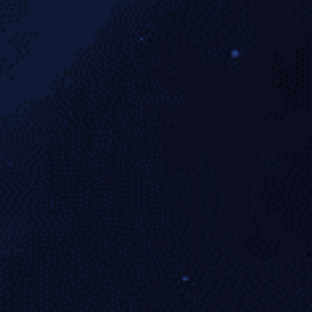
小屏设备适配更新，界面展示更清晰。
v6.2.0 · 2025年8月
新增实时关注榜单，便于掌握高热度赛事。
用户成长系统上线，等级机制展示更直观。
夜间模式优化，适配pg电子官网用户常用系统设置。
筛选条件优化，支持联赛快速定位。
v6.1.3 · 2025年6月
更新赛事推送机制，数据加载更快。
关键词高亮检索功能上线，搜索更便捷。
提升老旧设备兼容性，视觉显示更统一。
2024 年