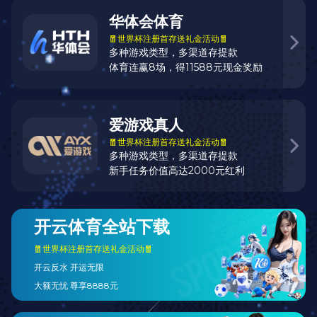
纠纷，应向平台所在地法院提起诉讼。
八、联系方式
如对本协议有疑问或建议，欢迎通过以下方式与我们联系：
Email：support@yibuds.com
荣誉与成就
pg电子 在多个国际赛事科技平台评比中脱颖而出，持续提升
安全性与观赛体验。