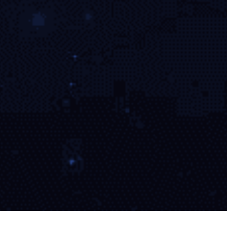
精选
意大利足球无缘世界杯 传统强队再度缺席决赛圈
2026-08-01
9 次阅读
精选