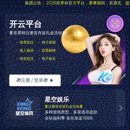
注册入口
首页
体育快讯
精选
浙江队亚冠赛程公布首战客场出击三连战考验出线前景