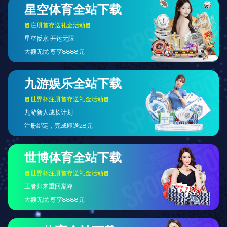
欧洲杯球赛比赛时间公布 赛程安排成球迷关注焦点
2026-08-06
2 次阅读
精选