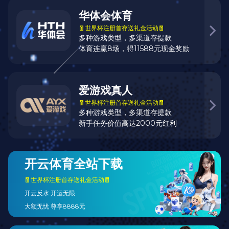
欧洲杯球赛盘口解析赛程走势与投注参考价值
2026-08-06
4 次阅读
精选