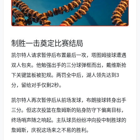
制胜一击奠定比赛结局
凯尔特人请求暂停后布置最后一攻，塔图姆接球遭遇
双人包夹。他勉强出手的三分球弹框而出，戴维斯抢
下关键篮板被犯规。两罚全中后，湖人领先达到3
分，留给对手仅剩2秒。
凯尔特人再次暂停后从前场发球，布朗接球转身出手
三分。但这次投篮在詹姆斯的贴身防守下偏离目标，
终场哨声随之响起。主队球员纷纷冲向投中制胜球的
詹姆斯，庆祝这场来之不易的胜利。