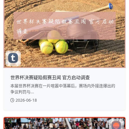
世界杯决赛疑陷假赛丑闻 官方启动调查
本届世界杯决赛在一片喧嚣中落幕后，赛场内外接连爆出的
争议判罚与...
2026-06-18