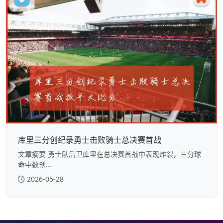
库里三分创纪录勇士击败骑士总决赛首战
文章摘要 勇士队后卫库里在总决赛首战中表现炸裂，三分球
命中数创...
2026-05-28