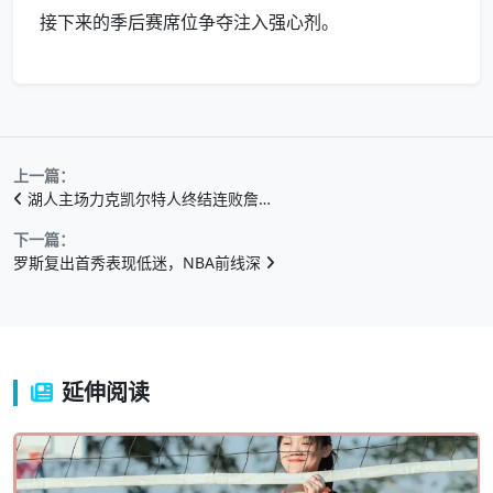
接下来的季后赛席位争夺注入强心剂。
上一篇：
湖人主场力克凯尔特人终结连败詹…
下一篇：
罗斯复出首秀表现低迷，NBA前线深
延伸阅读