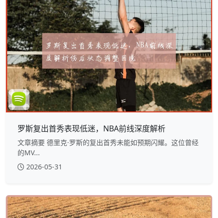
罗斯复出首秀表现低迷，NBA前线深度解析
文章摘要 德里克·罗斯的复出首秀未能如预期闪耀。这位曾经
的MV...
2026-05-31