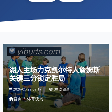
湖人主场力克凯尔特人詹姆斯
关键三分锁定胜局
2026-05-29 09:17
30 次阅读
首页
/
体育快讯