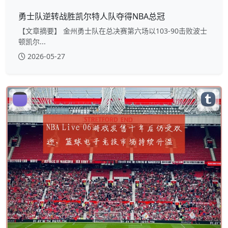
勇士队逆转战胜凯尔特人队夺得NBA总冠
【文章摘要】 金州勇士队在总决赛第六场以103-90击败波士
顿凯尔...
2026-05-27