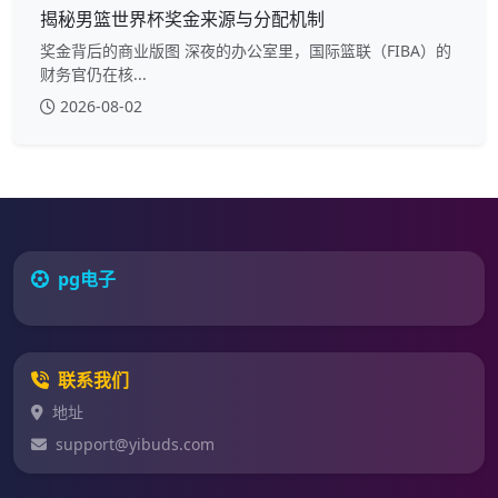
揭秘男篮世界杯奖金来源与分配机制
奖金背后的商业版图 深夜的办公室里，国际篮联（FIBA）的
财务官仍在核...
2026-08-02
pg电子
联系我们
地址
support@yibuds.com