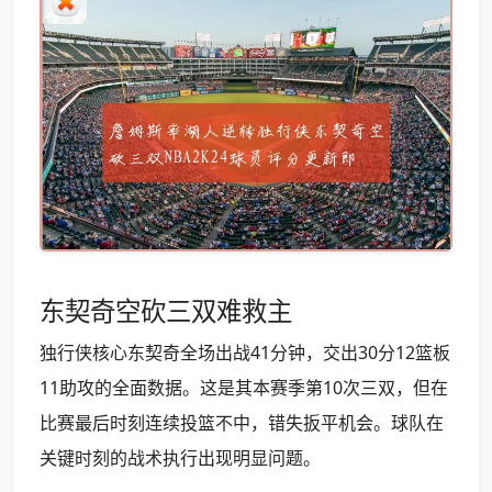
东契奇空砍三双难救主
独行侠核心东契奇全场出战41分钟，交出30分12篮板
11助攻的全面数据。这是其本赛季第10次三双，但在
比赛最后时刻连续投篮不中，错失扳平机会。球队在
关键时刻的战术执行出现明显问题。