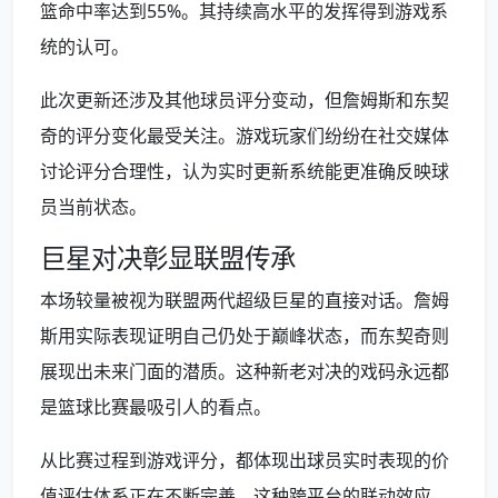
篮命中率达到55%。其持续高水平的发挥得到游戏系
统的认可。
此次更新还涉及其他球员评分变动，但詹姆斯和东契
奇的评分变化最受关注。游戏玩家们纷纷在社交媒体
讨论评分合理性，认为实时更新系统能更准确反映球
员当前状态。
巨星对决彰显联盟传承
本场较量被视为联盟两代超级巨星的直接对话。詹姆
斯用实际表现证明自己仍处于巅峰状态，而东契奇则
展现出未来门面的潜质。这种新老对决的戏码永远都
是篮球比赛最吸引人的看点。
从比赛过程到游戏评分，都体现出球员实时表现的价
值评估体系正在不断完善。这种跨平台的联动效应，