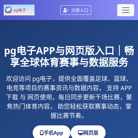
注册入口
pg电子
APP与网页版入口｜畅
享全球体育赛事与数据服务
欢迎访问
pg电子
，提供全面覆盖足球、篮球、
电竞等项目的赛事资讯与数据内容， 支持
APP
下载
与
网页使用
，每日同步更新千场比赛，聚
焦热门体育内容， 助您轻松获取赛事动态，掌
握比赛节奏。
手机App
网页版