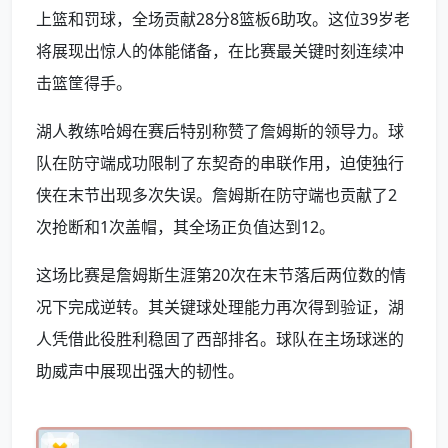
上篮和罚球，全场贡献28分8篮板6助攻。这位39岁老
将展现出惊人的体能储备，在比赛最关键时刻连续冲
击篮筐得手。
湖人教练哈姆在赛后特别称赞了詹姆斯的领导力。球
队在防守端成功限制了东契奇的串联作用，迫使独行
侠在末节出现多次失误。詹姆斯在防守端也贡献了2
次抢断和1次盖帽，其全场正负值达到12。
这场比赛是詹姆斯生涯第20次在末节落后两位数的情
况下完成逆转。其关键球处理能力再次得到验证，湖
人凭借此役胜利稳固了西部排名。球队在主场球迷的
助威声中展现出强大的韧性。