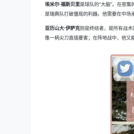
埃米尔·福斯贝里
是球队的“大脑”。在密
是瑞典队打破僵局的利器。他需要在中场
亚历山大·伊萨克
则是终结者，是所有战术
像一柄尖刀直插要害；在阵地战中，他又