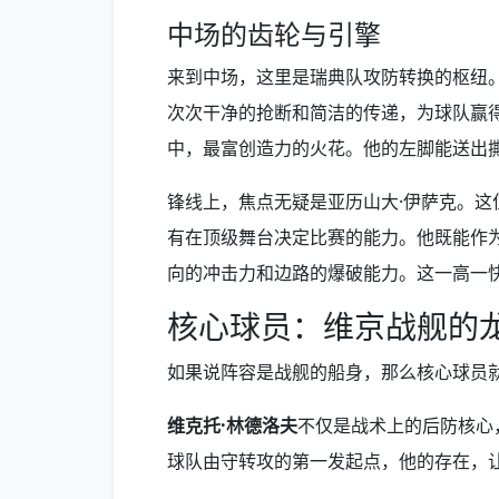
中场的齿轮与引擎
来到中场，这里是瑞典队攻防转换的枢纽。
次次干净的抢断和简洁的传递，为球队赢
中，最富创造力的火花。他的左脚能送出
锋线上，焦点无疑是亚历山大·伊萨克。
有在顶级舞台决定比赛的能力。他既能作
向的冲击力和边路的爆破能力。这一高一
核心球员：维京战舰的
如果说阵容是战舰的船身，那么核心球员
维克托·林德洛夫
不仅是战术上的后防核心
球队由守转攻的第一发起点，他的存在，