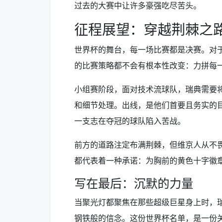
过去的大赛中让许多豪强吃尽苦头。
征程展望：穿越荆棘之
世界杯的舞台，每一场比赛都是决赛。对
的比赛策略都不会有根本性改变：力拼每
小组赛阶段，面对技术流球队，瑞典需要
和细节处理。出线，是他们首要且务实的
一支志在夺冠的球队陷入苦战。
前方的道路注定布满荆棘，但维京人从不
都代表着一种承诺：为胸前的黄色十字徽
写在最后：沉默的力量
当聚光灯都聚焦在那些超级巨星身上时，
钢铁般的信念。这份世界杯名单，是一份