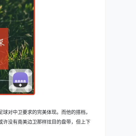
足球对中卫要求的完美体现。而他的搭档，
或许没有南美边卫那样炫目的盘带，但上下