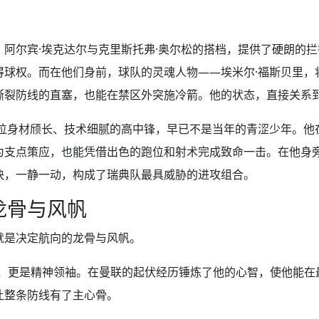
阿尔宾·埃克达尔与克里斯托弗·奥尔松的搭档，提供了硬朗的
得球权。而在他们身前，球队的灵魂人物——埃米尔·福斯贝里，
撕裂防线的直塞，也能在禁区外突施冷箭。他的状态，直接关系
这位身材颀长、技术细腻的高中锋，早已不是当年的青涩少年。他
为支点策应，也能凭借出色的跑位和射术完成致命一击。在他身旁
快，一静一动，构成了瑞典队最具威胁的进攻组合。
龙骨与风帆
就是决定航向的龙骨与风帆。
，更是精神领袖。在曼联的起伏经历锤炼了他的心智，使他能在
让整条防线有了主心骨。