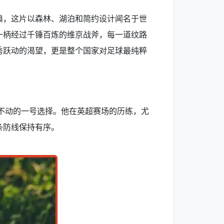
典，这片以森林、湖泊和简约设计闻名于世
一柄经过千锤百炼的维京战斧，每一道纹路
秀跃动的渴望，更是整个国家对足球最纯粹
不动的一号选择。他在英超赛场的历练，尤
条防线保持有序。