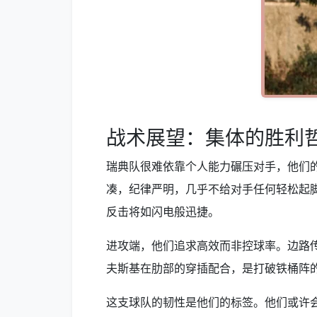
战术展望：集体的胜利
瑞典队很难依靠个人能力碾压对手，他们的力
凑，纪律严明，几乎不给对手任何轻松起
反击将如闪电般迅捷。
进攻端，他们追求高效而非控球率。边路
夫斯基在肋部的穿插配合，是打破铁桶阵
这支球队的韧性是他们的标签。他们或许