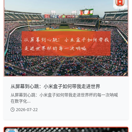
从屏幕到心跳：小米盒子如何带我走进世界
从屏幕到心跳：小米盒子如何带我走进世界杯的每一次呐喊
在数字化...
2026-07-22