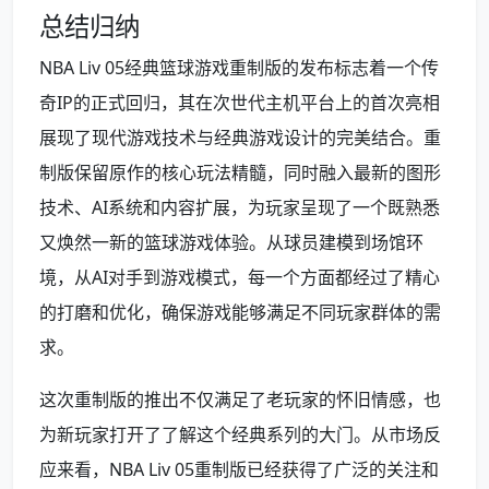
总结归纳
NBA Liv 05经典篮球游戏重制版的发布标志着一个传
奇IP的正式回归，其在次世代主机平台上的首次亮相
展现了现代游戏技术与经典游戏设计的完美结合。重
制版保留原作的核心玩法精髓，同时融入最新的图形
技术、AI系统和内容扩展，为玩家呈现了一个既熟悉
又焕然一新的篮球游戏体验。从球员建模到场馆环
境，从AI对手到游戏模式，每一个方面都经过了精心
的打磨和优化，确保游戏能够满足不同玩家群体的需
求。
这次重制版的推出不仅满足了老玩家的怀旧情感，也
为新玩家打开了了解这个经典系列的大门。从市场反
应来看，NBA Liv 05重制版已经获得了广泛的关注和