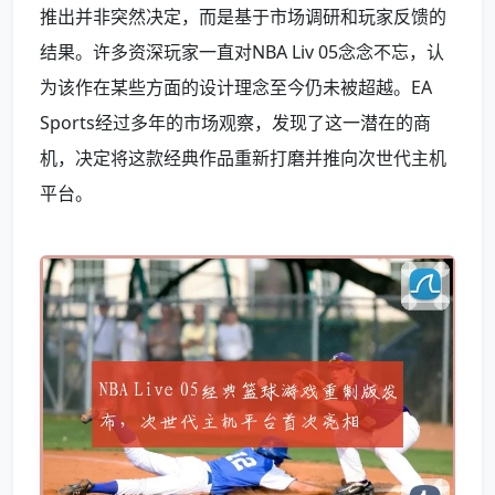
推出并非突然决定，而是基于市场调研和玩家反馈的
结果。许多资深玩家一直对NBA Liv 05念念不忘，认
为该作在某些方面的设计理念至今仍未被超越。EA
Sports经过多年的市场观察，发现了这一潜在的商
机，决定将这款经典作品重新打磨并推向次世代主机
平台。