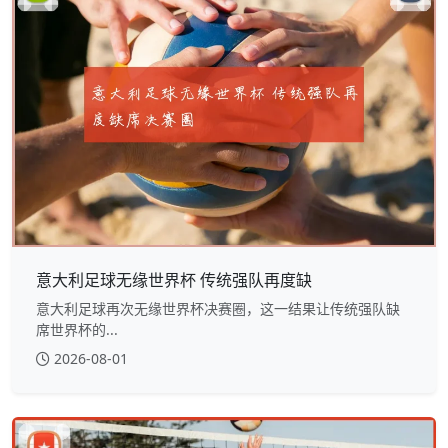
意大利足球无缘世界杯 传统强队再度缺
意大利足球再次无缘世界杯决赛圈，这一结果让传统强队缺
席世界杯的...
2026-08-01