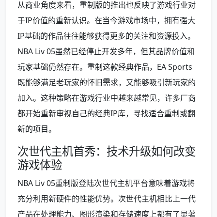
从商业角度来看，重制版的推出也反映了游戏行业对
于IP价值的重新认识。在当今游戏市场中，拥有强大
IP基础的作品往往能够获得更多的关注和资源投入。
NBA Liv 05虽然已经停止开发多年，但其品牌价值和
玩家基础仍然存在。重制这款经典作品，EA Sports
既能够满足老玩家的怀旧需求，又能够吸引新玩家的
加入。这种策略在游戏行业中越来越常见，许多厂商
都开始重新审视自己的经典IP库，寻找适合重制或翻
新的项目。
次世代主机首秀：技术升级如何改变
游戏体验
NBA Liv 05重制版登陆次世代主机平台意味着游戏将
充分利用新硬件的性能优势。次世代主机相比上一代
产品在处理能力、图形渲染和存储速度上都有了显著