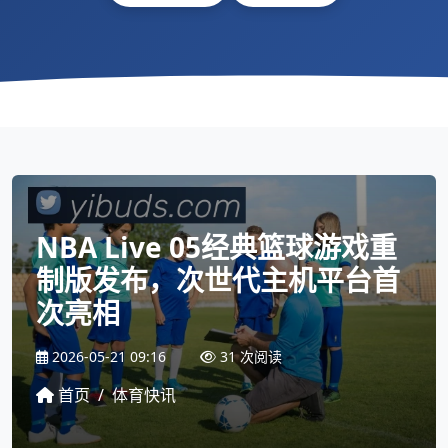
NBA Live 05经典篮球游戏重
制版发布，次世代主机平台首
次亮相
2026-05-21 09:16
31 次阅读
首页
/
体育快讯