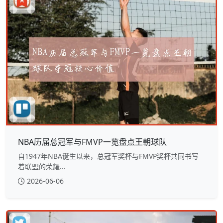
NBA历届总冠军与FMVP一览盘点王朝球队
自1947年NBA诞生以来，总冠军奖杯与FMVP奖杯共同书写
着联盟的荣耀...
2026-06-06