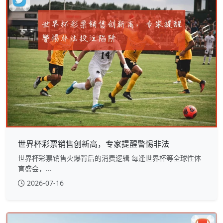
世界杯彩票销售创新高，专家提醒警惕非法
世界杯彩票销售火爆背后的消费逻辑 每逢世界杯等全球性体
育盛会，...
2026-07-16