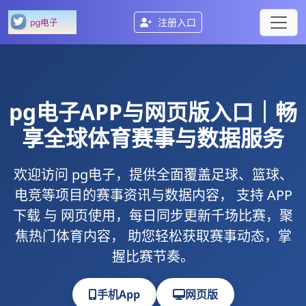
注册入口
pg电子
APP与网页版入口｜畅
享全球体育赛事与数据服务
欢迎访问
pg电子
，提供全面覆盖足球、篮球、
电竞等项目的赛事资讯与数据内容， 支持
APP
下载
与
网页使用
，每日同步更新千场比赛，聚
焦热门体育内容， 助您轻松获取赛事动态，掌
握比赛节奏。
手机App
网页版