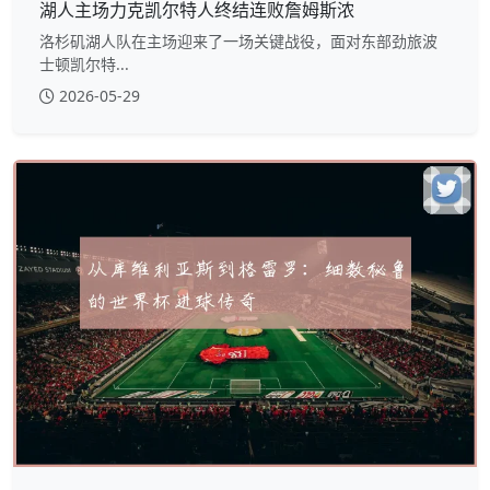
湖人主场力克凯尔特人终结连败詹姆斯浓
洛杉矶湖人队在主场迎来了一场关键战役，面对东部劲旅波
士顿凯尔特...
2026-05-29