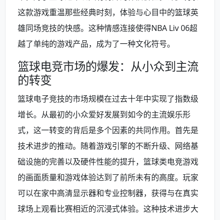
这款游戏重温那些经典时刻，体验与心目中的篮球英
雄同场竞技的快感。这种情感连接使得NBA Liv 06超
越了单纯的游戏产品，成为了一种文化符号。
篮球电竞市场的爆发：从小众到主流
的转变
篮球电子竞技的市场规模在过去十年中实现了指数级
增长。从最初的小众爱好发展到如今的主流娱乐形
式，这一转变的背后是多个因素的共同作用。首先是
技术进步的推动。随着游戏引擎的不断升级、网络基
础设施的完善以及硬件性能的提升，篮球类电竞游戏
的画面质量和游戏体验达到了前所未有的高度。玩家
可以在家中高清显示器和专业控制器，获得与在真实
球场上观看比赛相近的沉浸式体验。这种技术进步大